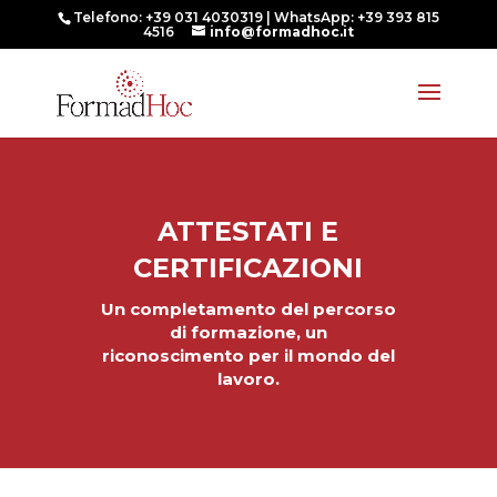
Telefono: +39 031 4030319 | WhatsApp: +39 393 815
4516
info@formadhoc.it
ATTESTATI E
CERTIFICAZIONI
Un completamento del percorso
di formazione, un
riconoscimento per il mondo del
lavoro.