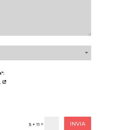
a":
.
INVIA
=
5 + 11