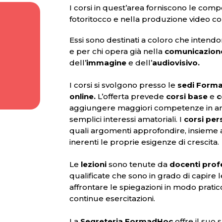
I corsi in quest’area forniscono le com
fotoritocco e nella produzione video c
Essi sono destinati a coloro che intendo
e per chi opera già nella
comunicazione
dell’
immagine
e dell’
audiovisivo.
I corsi si svolgono presso le
sedi Form
online.
L’offerta prevede
corsi base
e
c
aggiungere maggiori competenze in am
semplici interessi amatoriali. I
corsi per
quali argomenti approfondire, insieme a
inerenti le proprie esigenze di crescita.
Le
lezioni
sono tenute da
docenti prof
qualificate che sono in grado di capire 
affrontare le spiegazioni in modo pratic
continue esercitazioni.
La
Segreteria FormadHoc
offre il suo 