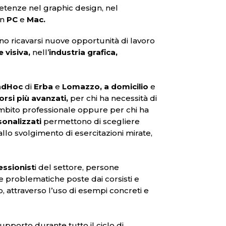
petenze nel graphic design, nel
on
PC
e
Mac.
no ricavarsi nuove opportunità di lavoro
 visiva,
nell’
industria grafica,
adHoc
di
Erba
e
Lomazzo, a domicilio
e
orsi più avanzati,
per chi ha necessità di
bito professionale oppure per chi ha
sonalizzati
permettono di scegliere
llo svolgimento di esercitazioni mirate,
essionist
i del settore, persone
le problematiche poste dai corsisti e
o, attraverso l’uso di esempi concreti e
supporto durante tutto il ciclo di