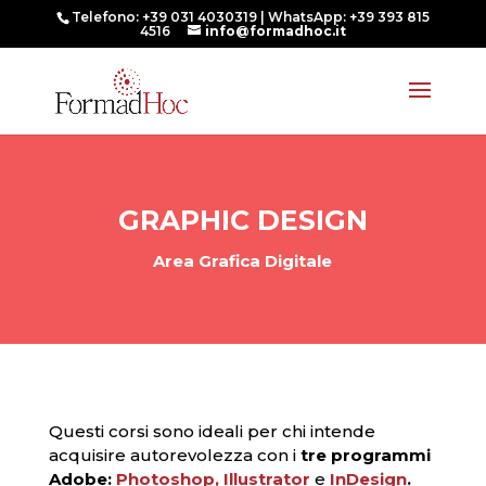
Telefono: +39 031 4030319 | WhatsApp: +39 393 815
4516
info@formadhoc.it
GRAPHIC DESIGN
Area Grafica Digitale
Questi corsi sono ideali per chi intende
acquisire autorevolezza con i
tre programmi
Adobe:
Photoshop,
Illustrator
e
InDesign
.