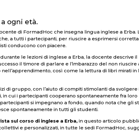
a ogni età.
ocente di FormadHoc che insegna lingua inglese a Erba. L’o
che, a tutti i partecipanti, per riuscire a esprimersi corrett
sisti conducono con piacere.
 durante le lezioni di inglese a Erba, la docente descrive il
uccesso il timore di parlare e l’imbarazzo del non riuscire a
 nell’apprendimento, così come la lettura di libri mirati i
zi di gruppo, con l’aiuto di compiti stimolanti da svolgere
 in cui i partecipanti cooperano spontaneamente fra loro
 partecipanti si impegnano a fondo, quando nota che gli stes
resce spontaneamente in tutti gli studenti.
ista sul corso di inglese a Erba,
in questo articolo pubbl
ollettivi e personalizzati, in tutte le sedi FormadHoc, s