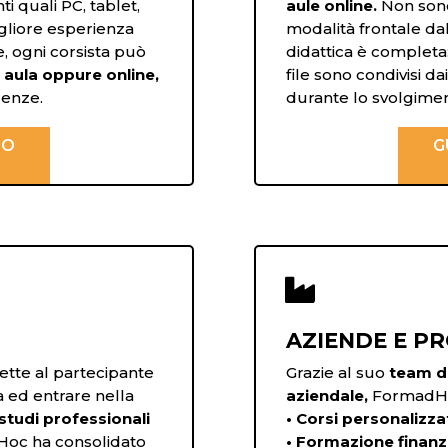
i quali PC, tablet,
aule online.
Non sono
migliore esperienza
modalità frontale da
re, ogni corsista può
didattica è completa:
n aula oppure online,
file sono condivisi da
genze.
durante lo svolgimen
EO
G

AZIENDE E PR
tte al partecipante
Grazie al suo
team di
ia ed entrare nella
aziendale,
FormadHoc
studi professionali
• Corsi personalizzat
oc ha consolidato
• Formazione finanz