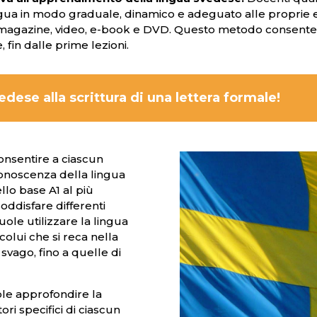
ua in modo graduale, dinamico e adeguato alle proprie e
magazine, video, e-book e DVD. Questo metodo consente di 
, fin dalle prime lezioni.
edese alla scrittura di una lettera formale!
onsentire a ciascun
conoscenza della lingua
llo base A1 al più
oddisfare differenti
vuole utilizzare la lingua
colui che si reca nella
svago, fino a quelle di
ole approfondire la
ri specifici di ciascun