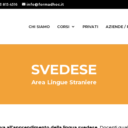
3 815 4516
info@formadhoc.it
CHI SIAMO
CORSI
PRIVATI
AZIENDE /
SVEDESE
Area Lingue Straniere
iva all’apprendimento della lingua svedese.
Docenti quali