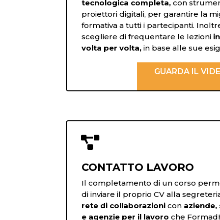
tecnologica completa,
con strument
proiettori digitali, per garantire la 
formativa a tutti i partecipanti. Inolt
scegliere di frequentare le lezioni
i
volta per volta,
in base alle sue esi
GUARDA IL VID

CONTATTO LAVORO
Il completamento di un corso perme
di inviare il proprio CV alla segreter
rete di collaborazioni
con
aziende, 
e agenzie per il lavoro
che FormadH