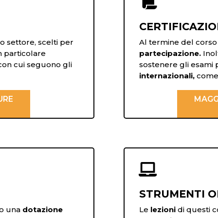

CERTIFICAZIO
o settore, scelti per
Al termine del corso v
 particolare
partecipazione.
Inol
 con cui seguono gli
sostenere gli esami 
internazionali,
come
URE
MAGG

STRUMENTI O
no una
dotazione
Le
lezioni
di questi c