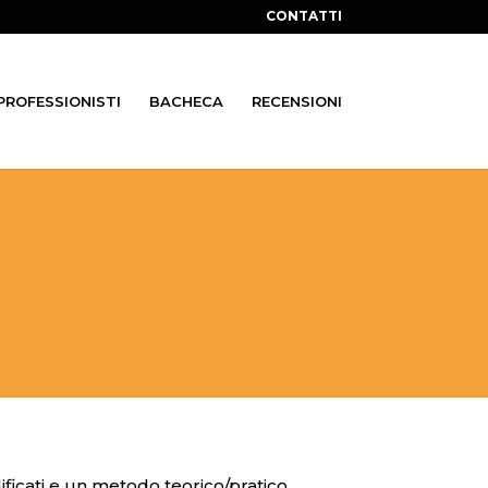
CONTATTI
 PROFESSIONISTI
BACHECA
RECENSIONI
ficati e un metodo teorico/pratico