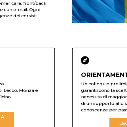
omer care, front/back
 e con e-mail. Ogni
enze dei corsisti.

ORIENTAMEN
zo.
Un colloquio prelimin
o, Lecco, Monza e
garantiscono la scel
icino.
necessita di maggio
di un supporto allo 
conoscenze per pass
NA
LE