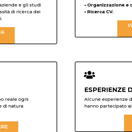
e aziende e gli studi
• Organizzazione e
ità di ricerca dei
• Ricerca CV.
i.
V
NA

ESPERIENZE D
po reale ogni
Alcune esperienze di 
e di natura
hanno partecipato ai 
URE